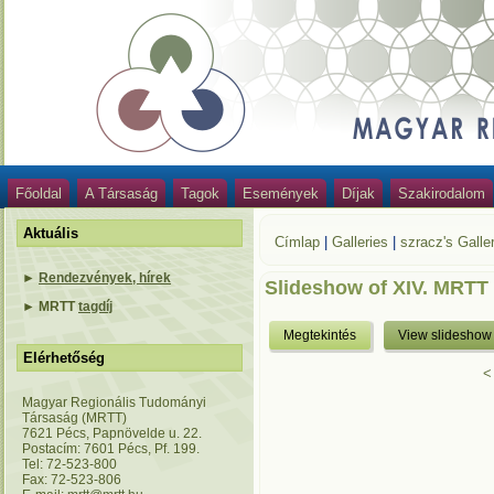
Főoldal
A Társaság
Tagok
Események
Díjak
Szakirodalom
Aktuális
Címlap
|
Galleries
|
szracz's Galle
►
Rendezvények, hírek
Slideshow of XIV. MRTT
►
MRTT
tagdíj
Megtekintés
View slideshow
Elérhetőség
<
Magyar Regionális Tudományi
Társaság (MRTT)
7621 Pécs, Papnövelde u. 22.
Postacím: 7601 Pécs, Pf. 199.
Tel: 72-523-800
Fax: 72-523-806