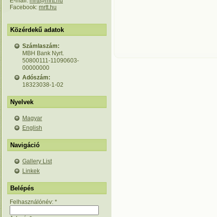
E-mail:
mrtt@mrtt.hu
Facebook:
mrtt.hu
Közérdekű adatok
Számlaszám:
MBH Bank Nyrt.
50800111-11090603-
00000000
Adószám:
18323038-1-02
Nyelvek
Magyar
English
Navigáció
Gallery List
Linkek
Belépés
Felhasználónév:
*