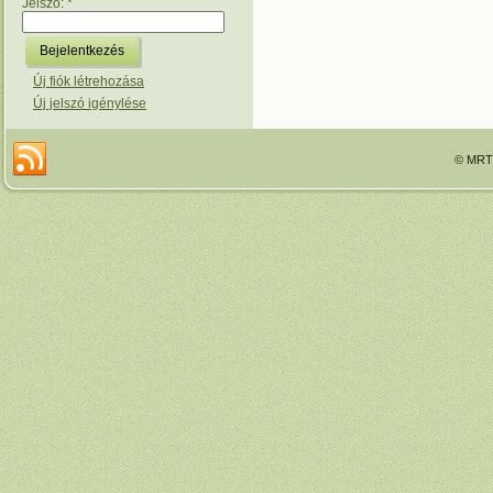
Jelszó:
*
Új fiók létrehozása
Új jelszó igénylése
© MRTT