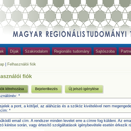
ek
Díjak
Szakirodalom
Regionális tudomány
Sajtószoba
Partn
lap
|
Felhasználói fiók
asználói fiók
fiók létrehozása
Bejelentkezés
Új jelszó igénylése
sználónév:
*
sjelek a pont, a kötőjel, az aláhúzás és a szóköz kivételével nem megengede
 cím:
*
űködő email cím. A rendszer minden levelet erre a címre fog küldeni. Az ema
szó kérése során, vagy értesítő szolgáltatások igénybevétele esetén érkezik r