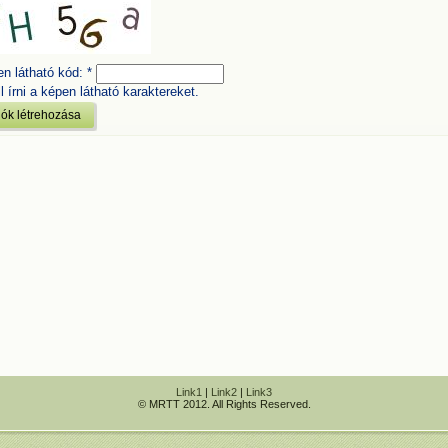
en látható kód:
*
l írni a képen látható karaktereket.
Link1
|
Link2
|
Link3
© MRTT 2012. All Rights Reserved.