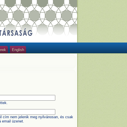
erek
English
ttek.
il cím nem jelenik meg nyilvánosan, és csak
á email üzenet.