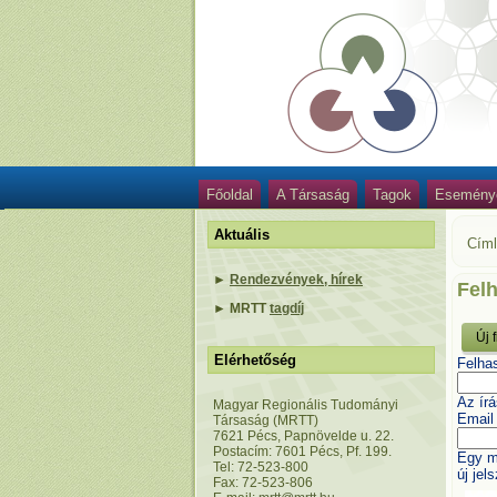
Főoldal
A Társaság
Tagok
Esemény
Aktuális
Cím
►
Rendezvények, hírek
Felh
►
MRTT
tagdíj
Új 
Elérhetőség
Felha
Az írá
Magyar Regionális Tudományi
Email
Társaság (MRTT)
7621 Pécs, Papnövelde u. 22.
Postacím: 7601 Pécs, Pf. 199.
Egy m
Tel: 72-523-800
új jel
Fax: 72-523-806