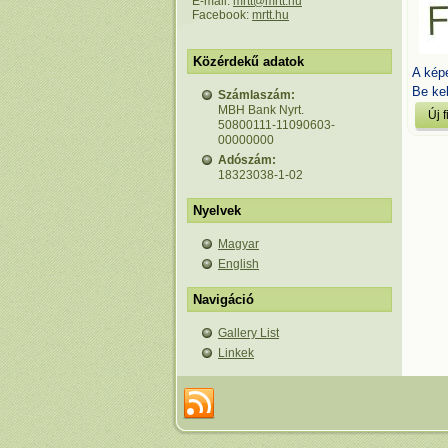
E-mail:
mrtt@mrtt.hu
Facebook:
mrtt.hu
Közérdekű adatok
A kép
Be kel
Számlaszám:
MBH Bank Nyrt.
50800111-11090603-
00000000
Adószám:
18323038-1-02
Nyelvek
Magyar
English
Navigáció
Gallery List
Linkek