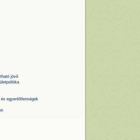
tható jövő
ületpolitika
ka és egyenlőtlenségek
en