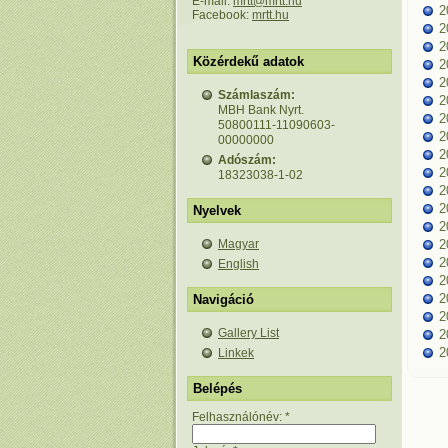
E-mail:
mrtt@mrtt.hu
2
Facebook:
mrtt.hu
2
2
Közérdekű adatok
2
2
Számlaszám:
2
MBH Bank Nyrt.
2
50800111-11090603-
2
00000000
2
Adószám:
2
18323038-1-02
2
2
Nyelvek
2
Magyar
2
2
English
2
2
Navigáció
2
Gallery List
2
2
Linkek
Belépés
Felhasználónév:
*