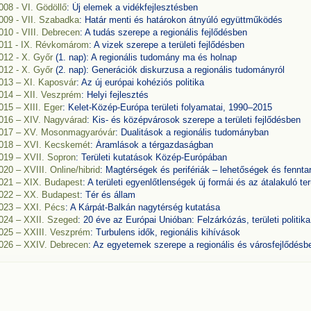
008 - VI. Gödöllő
: Új elemek a vidékfejlesztésben
009 - VII. Szabadka
: Határ menti és határokon átnyúló együttműködés
010 - VIII. Debrecen
: A tudás szerepe a regionális fejlődésben
011 - IX. Révkomárom
: A vizek szerepe a területi fejlődésben
012 - X. Győr
(1. nap): A regionális tudomány ma és holnap
012 - X. Győr
(2. nap): Generációk diskurzusa a regionális tudományról
013 – XI. Kaposvár
: Az új európai kohéziós politika
014 – XII. Veszprém
: Helyi fejlesztés
015 – XIII. Eger
: Kelet-Közép-Európa területi folyamatai, 1990–2015
016 – XIV. Nagyvárad
: Kis- és középvárosok szerepe a területi fejlődésben
017 – XV. Mosonmagyaróvár
: Dualitások a regionális tudományban
018 – XVI. Kecskemét
: Áramlások a térgazdaságban
019 – XVII. Sopron
: Területi kutatások Közép-Európában
020 – XVIII. Online/hibrid
: Magtérségek és perifériák – lehetőségek és fenntar
021 – XIX. Budapest
: A területi egyenlőtlenségek új formái és az átalakuló ter
022 – XX. Budapest
: Tér és állam
023 – XXI. Pécs
: A Kárpát-Balkán nagytérség kutatása
024 – XXII. Szeged
: 20 éve az Európai Unióban: Felzárkózás, területi politi
025 – XXIII. Veszprém
: Turbulens idők, regionális kihívások
026 – XXIV. Debrecen
: Az egyetemek szerepe a regionális és városfejlődésb