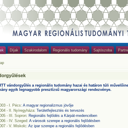
ek
Díjak
Szakirodalom
Regionális tudomány
Sajtószoba
Partn
lap
dorgyűlések
TT vándorgyűlés a regionális tudomány hazai és határon túli művelőinek
ány egyik legnagyobb presztízsű magyarországi rendezvénye.
003 - I. Pécs
: A magyar regionalizmus jövője
004 - II. Nyíregyháza
: Területfejlesztés és tervezés
005 - III. Sopron
: Regionális fejlődés a Kárpát-medencében
006 - IV. Szeged
: A városok szerepe a regionális fejlődésben
007 - V. Miskolc
: Az ipar szerepe a regionális fejlődésben