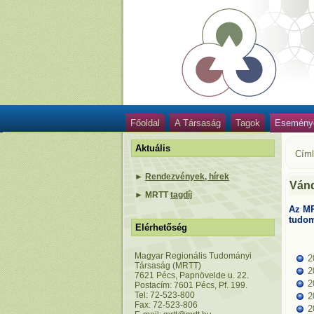
Főoldal
A Társaság
Tagok
Esemény
Aktuális
Cím
►
Rendezvények, hírek
Ván
►
MRTT
tagdíj
Az MR
tudom
Elérhetőség
Magyar Regionális Tudományi
2
Társaság (MRTT)
2
7621 Pécs, Papnövelde u. 22.
2
Postacím: 7601 Pécs, Pf. 199.
Tel: 72-523-800
2
Fax: 72-523-806
2