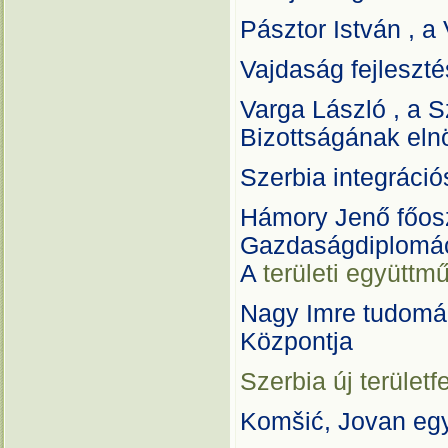
Pásztor István , a
Vajdaság fejlesztés
Varga László , a 
Bizottságának eln
Szerbia integráció
Hámory Jenő főosz
Gazdaságdiplomác
A
területi együttm
Nagy Imre tudomá
Központja
Szerbia új területf
Komšić, Jovan egy