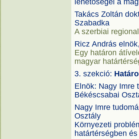
lehetőségei a mag
Takács Zoltán dokt
Szabadka
A szerbiai regiona
Ricz András elnök
Egy határon átível
magyar határtérs
3. szekció:
Határo
Elnök: Nagy Imre
Békéscsabai Oszt
Nagy Imre tudomá
Osztály
Környezeti problé
határtérségben és