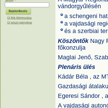
Jelszó:
*
vándorgyűlésén
a schengeni hat
Új fiók létrehozása
a vajdasági regi
Új jelszó igénylése
és a szerbiai te
Köszöntők
Nagy F
főkonzulja
Maglai Jenő, Szab
Plenáris ülés
Kádár Béla , az M
Gazdasági átalaku
Egeresi Sándor , 
A vajdasági auton