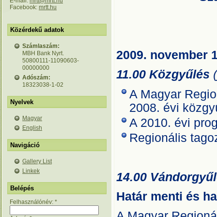
E-mail:
mrtt@mrtt.hu
Facebook:
mrtt.hu
Közérdekű adatok
Számlaszám:
2009. november 1
MBH Bank Nyrt.
50800111-11090603-
00000000
11.00 Közgyűlés
Adószám:
18323038-1-02
A Magyar Regio
Nyelvek
2008. évi közgy
Magyar
A 2010. évi prog
English
Regionális tago
Navigáció
Gallery List
Linkek
14.00 Vándorgyű
Belépés
Határ menti és h
Felhasználónév:
*
A Magyar Regionál