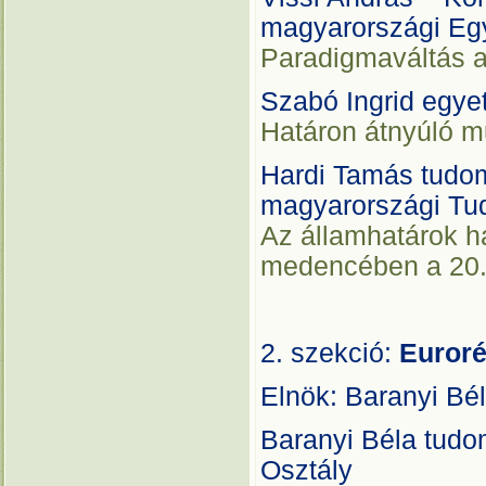
magyarországi Eg
Paradigmaváltás a
Szabó Ingrid egye
Határon átnyúló 
Hardi Tamás tudo
magyarországi Tu
Az államhatárok ha
medencében a 20
2. szekció:
Euroré
Elnök: Baranyi Bé
Baranyi Béla tud
Osztály