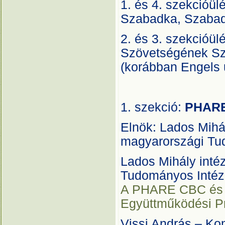
1. és 4. szekcióü
Szabadka, Szabads
2. és 3. szekcióü
Szövetségének Sz
(korábban Engels 
1. szekció:
PHARE
Elnök: Lados Mihá
magyarországi Tu
Lados Mihály int
Tudományos Intéz
A PHARE CBC és I
Együttműködési P
Vissi András – Ko