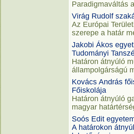
Paradigmaváltás a
Virág Rudolf szak
Az Európai Terüle
szerepe a határ 
Jakobi Ákos egyet
Tudományi Tansz
Határon átnyúló m
állampolgárságú 
Kovács András fői
Főiskolája
Határon átnyúló g
magyar határtérsé
Soós Edit egyetem
A határokon átnyú