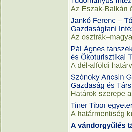
Tudományos Intéz
Az Észak-Balkán é
Jankó Ferenc
–
Tó
Gazdaságtani Inté
Az osztrák–magyar
Pál Ágnes tanszék
és Ökoturisztikai 
A dél-alföldi hatá
Szónoky Ancsin Ga
Gazdaság és Társ
Határok szerepe a
Tiner Tibor egyet
A határmentiség k
A vándorgyűlés t