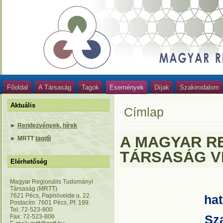
Főoldal
A Társaság
Tagok
Események
Díjak
Szakirodalom
Aktuális
Címlap
►
Rendezvények, hírek
A MAGYAR R
►
MRTT
tagdíj
TÁRSASÁG V
Elérhetőség
Magyar Regionális Tudományi
Társaság (MRTT)
7621 Pécs, Papnövelde u. 22.
ha
Postacím: 7601 Pécs, Pf. 199.
Tel: 72-523-800
Fax: 72-523-806
Sz