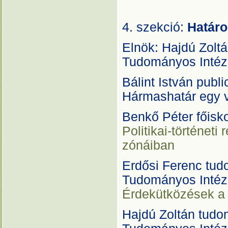
4. szekció:
Határo
Elnök: Hajdú Zol
Tudományos Intéz
Bálint István publi
Hármashatár egy 
Benkő Péter főisko
Politikai-történet
zónáiban
Erdősi Ferenc tu
Tudományos Intéz
Érdekütközések a 
Hajdú Zoltán tud