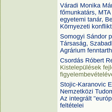
Váradi Monika Már
főmunkatárs, MTA 
egyetemi tanár, B
Környezeti konflik
Somogyi Sándor pr
Társaság, Szabad
Agrárium fenntart
Csordás Róbert R
Kistelepülések fej
figyelembevételév
Stojic-Karanovic E
Nemzetközi Tudo
Az integrált "euró
feltételei