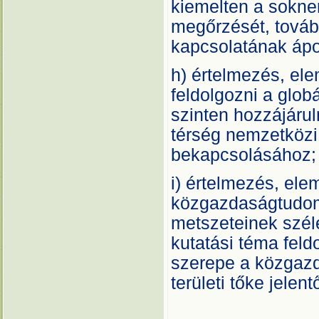
kiemelten a sokne
megőrzését, továb
kapcsolatának ápol
h) értelmezés, ele
feldolgozni a globá
szinten hozzájáru
térség nemzetközi
bekapcsolásához;
i) értelmezés, ele
közgazdaságtudom
metszeteinek szél
kutatási téma feld
szerepe a közgazd
területi tőke jelen