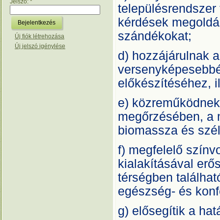
Jelszó:
*
településrendszer
kérdések megoldás
szándékokat;
Új fiók létrehozása
Új jelszó igénylése
d) hozzájárulnak 
versenyképesebbé,
előkészítéséhez, 
e) közreműködnek 
megőrzésében, a m
biomassza és szél
f) megfelelő színv
kialakításával erős
térségben található
egészség- és konf
g) elősegítik a ha