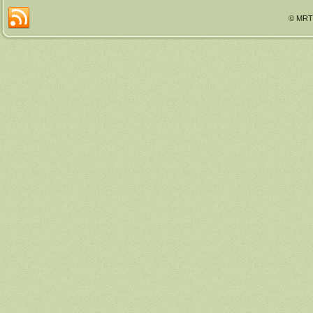
© MRTT