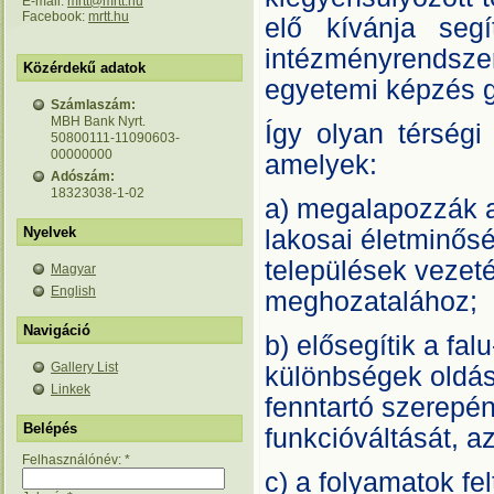
E-mail:
mrtt@mrtt.hu
Facebook:
mrtt.hu
elő kívánja segí
intézményrendsze
Közérdekű adatok
egyetemi képzés gy
Számlaszám:
MBH Bank Nyrt.
Így olyan térségi 
50800111-11090603-
00000000
amelyek:
Adószám:
18323038-1-02
a) megalapozzák a
Nyelvek
lakosai életminősé
települések vezeté
Magyar
English
meghozatalához;
Navigáció
b) elősegítik a fal
Gallery List
különbségek oldásá
Linkek
fenntartó szerepén
Belépés
funkcióváltását, az
Felhasználónév:
*
c) a folyamatok fe