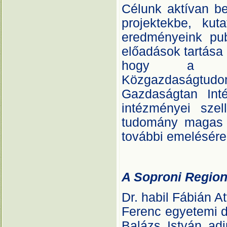
Célunk aktívan b
projektekbe, kut
eredményeink pub
előadások tartása
hogy a Nyu
Közgazdaságtud
Gazdaságtan Inté
intézményei sze
tudomány magas 
további emelésére,
A Soproni Regioná
Dr. habil Fábián A
Ferenc egyetemi d
Balázs István adj