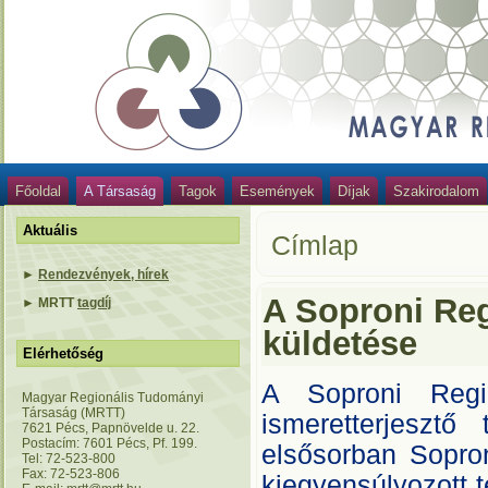
Főoldal
A Társaság
Tagok
Események
Díjak
Szakirodalom
Aktuális
Címlap
►
Rendezvények, hírek
A Soproni Re
►
MRTT
tagdíj
küldetése
Elérhetőség
A Soproni Regi
Magyar Regionális Tudományi
Társaság (MRTT)
ismeretterjeszt
7621 Pécs, Papnövelde u. 22.
Postacím: 7601 Pécs, Pf. 199.
elsősorban Sopron
Tel: 72-523-800
Fax: 72-523-806
kiegyensúlyozott t