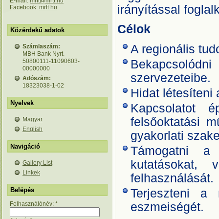
E-mail:
mrtt@mrtt.hu
irányítással fogla
Facebook:
mrtt.hu
Célok
Közérdekű adatok
A regionális tu
Számlaszám:
MBH Bank Nyrt.
50800111-11090603-
Bekapcsolód
00000000
szervezeteibe.
Adószám:
18323038-1-02
Hidat létesíten
Nyelvek
Kapcsolatot é
felsőoktatási mű
Magyar
English
gyakorlati szak
Navigáció
Támogatni a 
kutatásokat, 
Gallery List
Linkek
felhasználá­sát.
Belépés
Terjeszteni a 
Felhasználónév:
*
eszmeiségét.