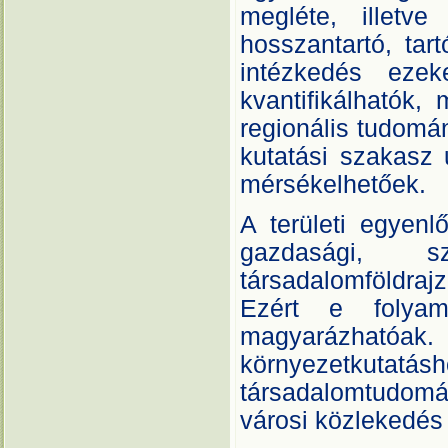
megléte, illetv
hosszantartó, tar
intézkedés ezek
kvantifikálhatók,
regionális tudomán
kutatási szakasz 
mérsékelhetőek.
A területi egyenl
gazdasági, szo
társadalomföldraj
Ezért e folyama
magyarázható
környezetkut
társadalomtudomá
városi közlekedés