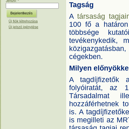
Jelszó:
*
Tagság
A
társaság tagjai
Új fiók létrehozása
100 fő a határon 
Új jelszó igénylése
többsége kutató
tevékenykedik, mí
közigazgatásban, 
cégekben.
Milyen előnyökkel
A tagdíjfizetők 
folyóiratát, az
Társadalmat ill
hozzáférhetnek to
is. A tagdíjfizető
is megilleti az M
társaság tagjai re