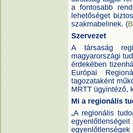
a fontosabb ren
lehetőséget biztos
szakmabelinek. (
B
Szervezet
A társaság reg
magyarországi tud
érdekében tizenh
Európai Region
tagozataként műkö
MRTT ügyintéző, k
Mi a regionális 
„A regionális tud
egyenlőtlensége
egyenlőtlenségek –