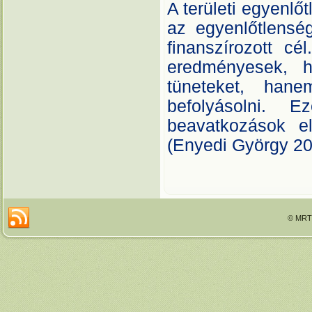
A területi egyenlő
az egyenlőtlensé
finanszírozott c
eredményesek, 
tüneteket, han
befolyásolni. Ez
beavatkozások el
(Enyedi György 20
© MRTT