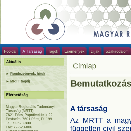
Főoldal
A Társaság
Tagok
Események
Díjak
Szakirodalom
Aktuális
Címlap
►
Rendezvények, hírek
Bemutatkozá
►
MRTT
tagdíj
Elérhetőség
Magyar Regionális Tudományi
A társaság
Társaság (MRTT)
7621 Pécs, Papnövelde u. 22.
Az MRTT a magya
Postacím: 7601 Pécs, Pf. 199.
Tel: 72-523-800
független civil sze
Fax: 72-523-806