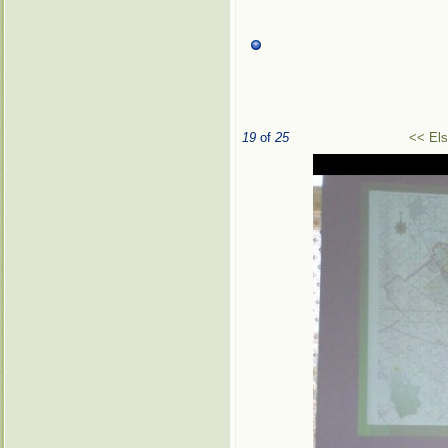
19
of
25
<< El