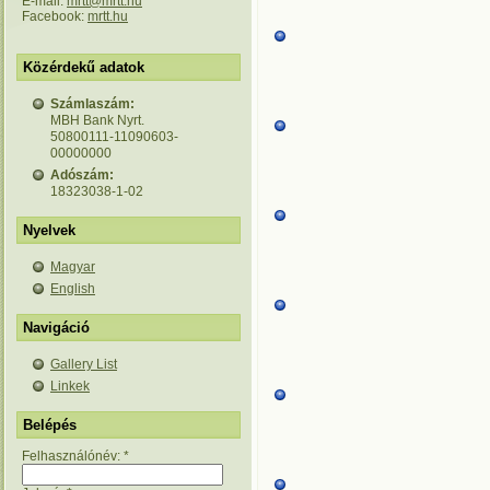
E-mail:
mrtt@mrtt.hu
Facebook:
mrtt.hu
Közérdekű adatok
Számlaszám:
MBH Bank Nyrt.
50800111-11090603-
00000000
Adószám:
18323038-1-02
Nyelvek
Magyar
English
Navigáció
Gallery List
Linkek
Belépés
Felhasználónév:
*