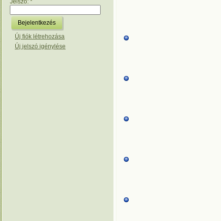
Jelszó:
*
Új fiók létrehozása
Új jelszó igénylése