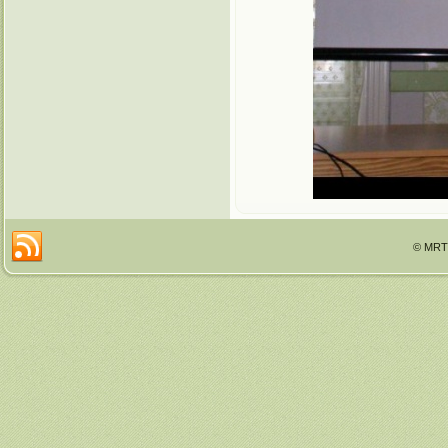
© MRTT