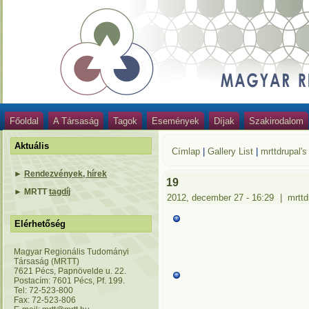
Főoldal
A Társaság
Tagok
Események
Díjak
Szakirodalom
Aktuális
Címlap
|
Gallery List
|
mrttdrupal's
►
Rendezvények, hírek
19
►
MRTT
tagdíj
2012, december 27 - 16:29
|
mrttd
Elérhetőség
Magyar Regionális Tudományi
Társaság (MRTT)
7621 Pécs, Papnövelde u. 22.
Postacím: 7601 Pécs, Pf. 199.
Tel: 72-523-800
Fax: 72-523-806