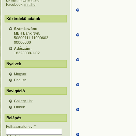
E-mail:
mrtt@mrtt.hu
Facebook:
mrtt.hu
Közérdekű adatok
Számlaszám:
MBH Bank Nyrt.
50800111-11090603-
00000000
Adószám:
18323038-1-02
Nyelvek
Magyar
English
Navigáció
Gallery List
Linkek
Belépés
Felhasználónév:
*