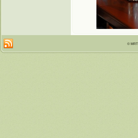
© MRTT