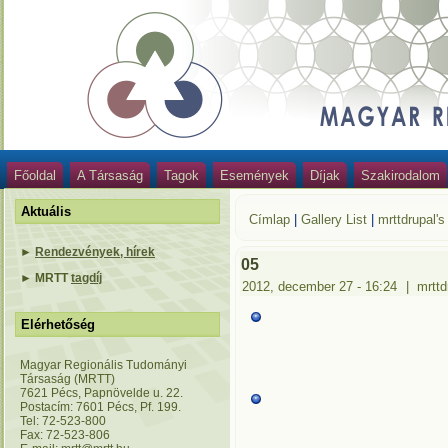
Főoldal
A Társaság
Tagok
Események
Díjak
Szakirodalom
Aktuális
Címlap
|
Gallery List
|
mrttdrupal's
►
Rendezvények, hírek
05
►
MRTT
tagdíj
2012, december 27 - 16:24
|
mrttd
Elérhetőség
Magyar Regionális Tudományi
Társaság (MRTT)
7621 Pécs, Papnövelde u. 22.
Postacím: 7601 Pécs, Pf. 199.
Tel: 72-523-800
Fax: 72-523-806