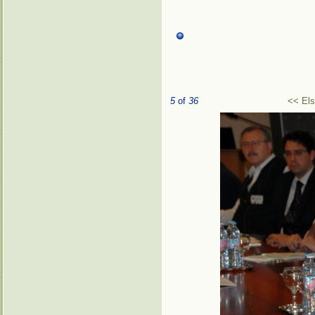
5
of
36
<< El