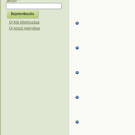
Jelszó:
*
Új fiók létrehozása
Új jelszó igénylése