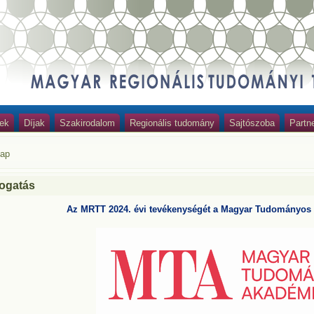
ek
Díjak
Szakirodalom
Regionális tudomány
Sajtószoba
Partn
lap
ogatás
Az MRTT 2024. évi tevékenységét a Magyar Tudományos