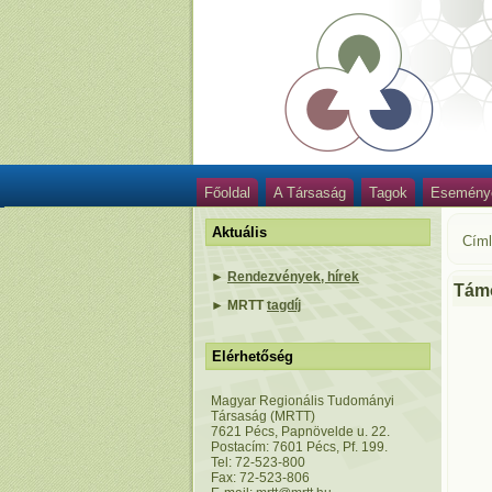
Főoldal
A Társaság
Tagok
Esemény
Aktuális
Cím
►
Rendezvények, hírek
Tám
►
MRTT
tagdíj
Elérhetőség
Magyar Regionális Tudományi
Társaság (MRTT)
7621 Pécs, Papnövelde u. 22.
Postacím: 7601 Pécs, Pf. 199.
Tel: 72-523-800
Fax: 72-523-806