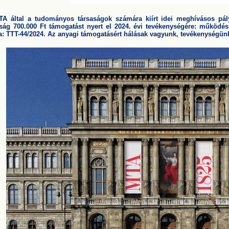
A által a tudományos társaságok számára kiírt idei meghívásos pá
ság 700.000 Ft támogatást nyert el 2024. évi tevékenységére: működésr
: TTT-44/2024.
Az anyagi támogatásért hálásak vagyunk, tevékenységün