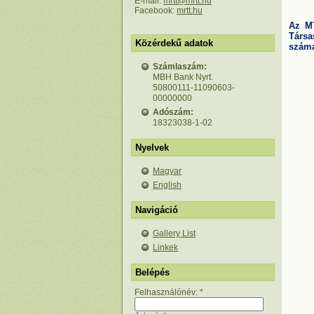
E-mail:
mrtt@mrtt.hu
Facebook:
mrtt.hu
Az MT
Társa
Közérdekű adatok
száma
Számlaszám:
MBH Bank Nyrt.
50800111-11090603-
00000000
Adószám:
18323038-1-02
Nyelvek
Magyar
English
Navigáció
Gallery List
Linkek
Belépés
Felhasználónév:
*