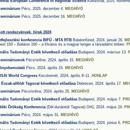
entral European Conference in Regional Science
Kolozsvár, 2025. novemb
zeminárium
Pécs, 2025. december 4.
MEGHÍVÓ
zeminárium
Pécs, 2025. december 16.
MEGHÍVÓ
lott rendezvények, hírek 2024
etfejlesztési konferencia BIFÜ - MTA RTB
Balatonfüred, 2024. január 26.
ME
est 150 – Balaton 160 – a főváros és a magyar tenger a társadalmi térben
P
nális Tudományi Esték következő előadása
Budapest, 2024. március 13.
zemináriumok
Pécs/online, 2024. április 15.
MEGHÍVÓ
Könyvbemutató
Pécs, 2024. április 15.
MEGHÍVÓ
RSAI
World Congress
Kecskemét, 2024. április 8–11.
HONLAP
Észak-alföldi Tagozat következő előadása
Debrecen, 2024. április 17.
ME
zeminárium
Pécs/online, 2024. április 25.
MEGHÍVÓ
nális Tudományi Esték következő előadása
Budapest, 2024. május 7.
PR
idéki Örökség Konferencia
(Dél-dunántúli Tagozat) Orfű, 2024. május 24.
PR
zeminárium
Pécs, 2024. május 31.
MEGHÍVÓ
nális Tudományi Esték következő előadása
Budapest, 2024. június 6.
PR