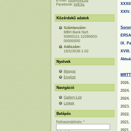
E-mail:
mrtt@mrtt.hu
XXXII
Facebook:
mrtt.hu
XXIV.
Közérdekű adatok
Soron
Számlaszám:
MBH Bank Nyrt.
ERSA
50800111-11090603-
00000000
IX. P
Adószám:
XVIII
18323038-1-02
Aktuá
Nyelvek
Magyar
MRTT 
English
2026. 
Navigáció
2024.
Gallery List
2024. 
Linkek
2023. 
Belépés
2022.
Felhasználónév:
*
2021.
2021. 