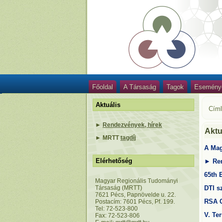
Főoldal
A Társaság
Tagok
Esemény
Aktuális
Cím
►
Rendezvények, hírek
Aktu
►
MRTT
tagdíj
A Mag
Elérhetőség
►
Re
65th
E
Magyar Regionális Tudományi
Társaság (MRTT)
DTI s
7621 Pécs, Papnövelde u. 22.
RSA
Postacím: 7601 Pécs, Pf. 199.
Tel: 72-523-800
V. Te
Fax: 72-523-806