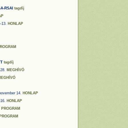
A-RSAI
tagdíj
AP
1–13.
HONLAP
ROGRAM
TT
tagdíj
 28.
MEGHÍVÓ
MEGHÍVÓ
november 14.
HONLAP
–16.
HONLAP
.
PROGRAM
PROGRAM