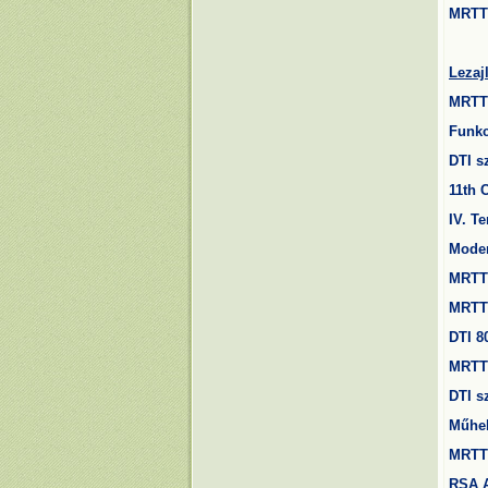
MRTT 
Lezaj
MRT
Funkc
DTI s
11th
C
IV. T
Moder
MRTT 
MRTT 
DTI 8
MRTT 
DTI s
Műhel
MRT
RSA 