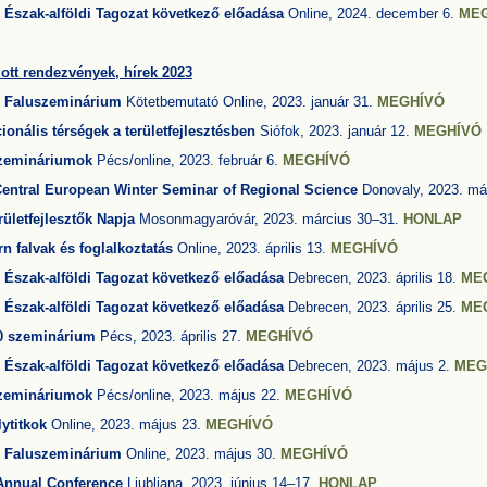
Észak-alföldi Tagozat következő előadása
Online, 2024. december 6.
ME
lott rendezvények, hírek 2023
T
Faluszeminárium
Kötetbemutató Online, 2023. január 31.
MEGHÍVÓ
ionális térségek a területfejlesztésben
Siófok, 2023. január 12.
MEGHÍVÓ
zemináriumok
Pécs/online, 2023. február 6.
MEGHÍVÓ
entral European
Winter Seminar of Regional Science
Donovaly, 2023. má
erületfejlesztők Napja
Mosonmagyaróvár, 2023. március 30–31.
HONLAP
n falvak és foglalkoztatás
Online, 2023. április 13.
MEGHÍVÓ
Észak-alföldi Tagozat következő előadása
Debrecen, 2023. április 18.
ME
Észak-alföldi Tagozat következő előadása
Debrecen, 2023. április 25.
ME
0 szeminárium
Pécs, 2023. április 27.
MEGHÍVÓ
Észak-alföldi Tagozat következő előadása
Debrecen, 2023. május 2.
MEG
zemináriumok
Pécs/online, 2023. május 22.
MEGHÍVÓ
ytitkok
Online, 2023. május 23.
MEGHÍVÓ
T
Faluszeminárium
Online, 2023. május 30.
MEGHÍVÓ
Annual Conference
Ljubljana, 2023. június 14–17.
HONLAP