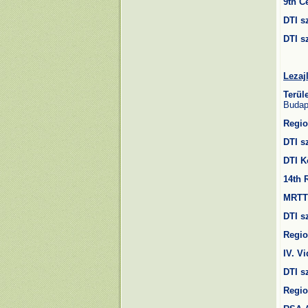
9th C
DTI s
DTI s
Lezaj
Terül
Budap
Regio
DTI s
DTI 
14th
MRTT 
DTI s
Regio
IV. V
DTI s
Regio