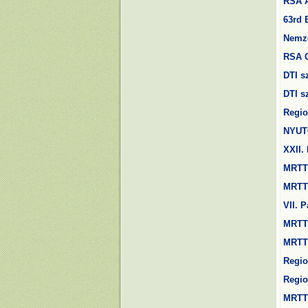
RSA A
63rd
Nemze
RSA
DTI s
DTI s
Regio
NYUT
XXII.
MRTT 
MRTT 
VII. 
MRTT–
MRTT–
Regio
Regio
MRT