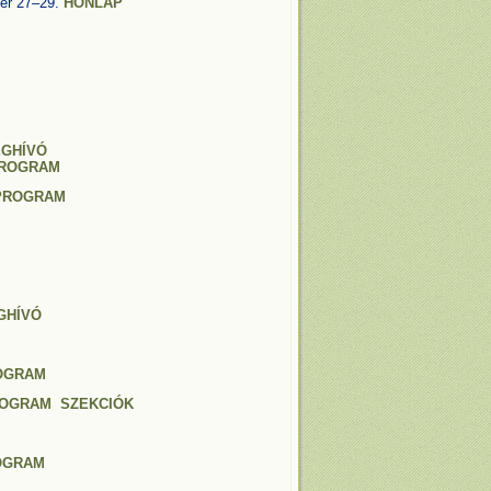
er 27–29.
HONLAP
GHÍVÓ
ROGRAM
PROGRAM
GHÍVÓ
OGRAM
OGRAM
SZEKCIÓK
OGRAM