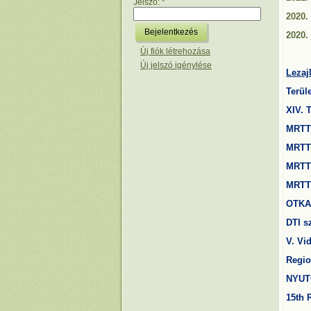
Jelszó:
*
2020.
2020. 
Új fiók létrehozása
Új jelszó igénylése
Lezaj
Terül
XIV. 
MRTT 
MRTT 
MRTT 
MRTT 
OTKA
DTI s
V. Vi
Regio
NYUT
15th