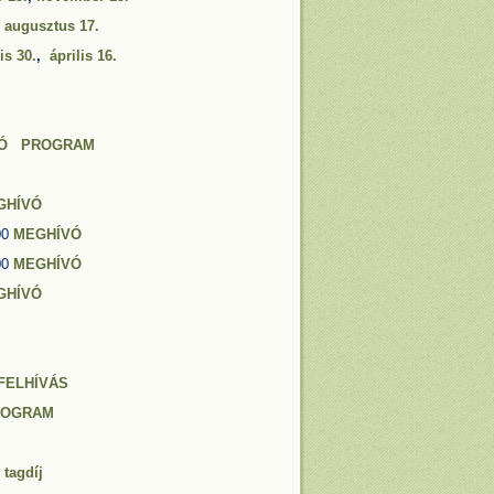
,
augusztus 17.
is 30.
,
április 16.
Ó
PROGRAM
GHÍVÓ
.00
MEGHÍVÓ
.00
MEGHÍVÓ
GHÍVÓ
FELHÍVÁS
ROGRAM
I
tagdíj