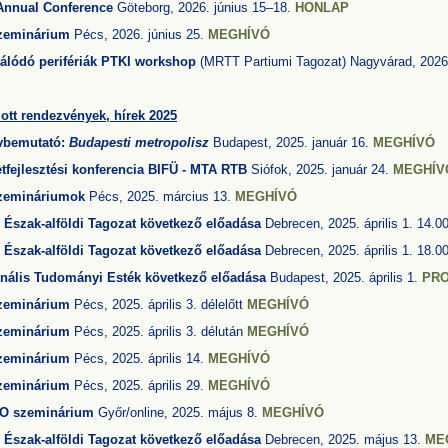
nnual Conference
Göteborg, 2026. június 15–18.
HONLAP
zeminárium
Pécs, 2026. június 25.
MEGHÍVÓ
rálódó perifériák PTKI workshop
(MRTT Partiumi Tagozat) Nagyvárad, 2026.
lott rendezvények, hírek 2025
vbemutató:
Budapesti metropolisz
Budapest, 2025. január 16.
MEGHÍVÓ
etfejlesztési konferencia BIFÜ - MTA RTB
Siófok, 2025. január 24.
MEGHÍV
zemináriumok
Pécs, 2025. március 13.
MEGHÍVÓ
Észak-alföldi Tagozat következő előadása
Debrecen, 2025. április 1. 14.0
Észak-alföldi Tagozat következő előadása
Debrecen, 2025. április 1. 18.0
nális Tudományi Esték következő előadása
Budapest, 2025. április 1.
PR
zeminárium
Pécs, 2025. április 3. délelőtt
MEGHÍVÓ
zeminárium
Pécs, 2025. április 3. délután
MEGHÍVÓ
zeminárium
Pécs, 2025. április 14.
MEGHÍVÓ
zeminárium
Pécs, 2025. április 29.
MEGHÍVÓ
O szeminárium
Győr/online, 2025. május 8.
MEGHÍVÓ
Észak-alföldi Tagozat következő előadása
Debrecen, 2025. május 13.
ME