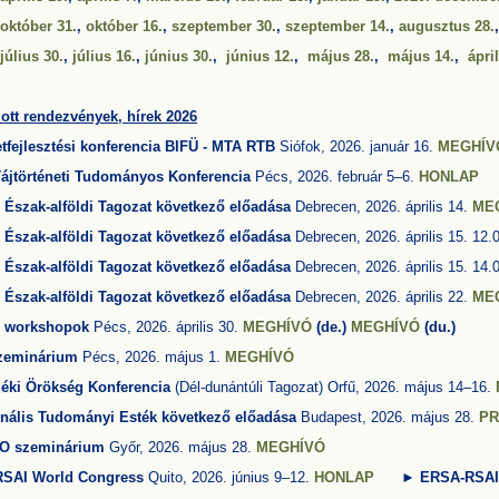
 október 31.
,
október 16.
,
szeptember 30.
,
szeptember 14.
,
augusztus 28.
július 30.
,
július 16.
,
június 30.
,
június 12.
,
május 28.
,
május 14.
,
ápril
lott rendezvények, hírek 2026
etfejlesztési konferencia BIFÜ - MTA RTB
Siófok, 2026. január 16.
MEGHÍV
Tájtörténeti Tudományos Konferencia
Pécs, 2026. február 5–6.
HONLAP
Észak-alföldi Tagozat következő előadása
Debrecen, 2026. április 14.
ME
Észak-alföldi Tagozat következő előadása
Debrecen, 2026. április 15. 12
Észak-alföldi Tagozat következő előadása
Debrecen, 2026. április 15. 14
Észak-alföldi Tagozat következő előadása
Debrecen, 2026. április 22.
ME
 workshopok
Pécs, 2026. április 30.
MEGHÍVÓ
(de.)
MEGHÍVÓ
(du.)
zeminárium
Pécs, 2026. május 1.
MEGHÍVÓ
déki Örökség Konferencia
(Dél-dunántúli Tagozat) Orfű, 2026. május 14–16.
nális Tudományi Esték következő előadása
Budapest, 2026. május 28.
P
O szeminárium
Győr, 2026. május 28.
MEGHÍVÓ
RSAI
World Congress
Quito, 2026. június 9–12.
HONLAP
► ERSA-RSA