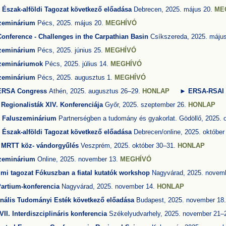
Észak-alföldi Tagozat következő előadása
Debrecen, 2025. május 20.
ME
zeminárium
Pécs, 2025. május 20.
MEGHÍVÓ
Conference - Challenges in the Carpathian Basin
Csíkszereda, 2025. máju
zeminárium
Pécs, 2025. június 25.
MEGHÍVÓ
zemináriumok
Pécs, 2025. július 14.
MEGHÍVÓ
zeminárium
Pécs, 2025. augusztus 1.
MEGHÍVÓ
RSA Congress
Athén, 2025. augusztus 26–29.
HONLAP
► ERSA-RSAI
l Regionalisták XIV. Konferenciája
Győr, 2025. szeptember 26.
HONLAP
T
Faluszeminárium
Partnerségben a tudomány és gyakorlat. Gödöllő, 2025. 
Észak-alföldi Tagozat következő előadása
Debrecen/online, 2025. október
. MRTT köz- vándorgyűlés
Veszprém, 2025. október 30–31.
HONLAP
zeminárium
Online, 2025. november 13.
MEGHÍVÓ
umi tagozat
Fókuszban a fiatal kutatók workshop
Nagyvárad, 2025. novem
 Partium-konferencia
Nagyvárad, 2025. november 14.
HONLAP
nális Tudományi Esték következő előadása
Budapest, 2025. november 18
VII. Interdiszciplináris
konferencia
Székelyudvarhely, 2025. november 21–