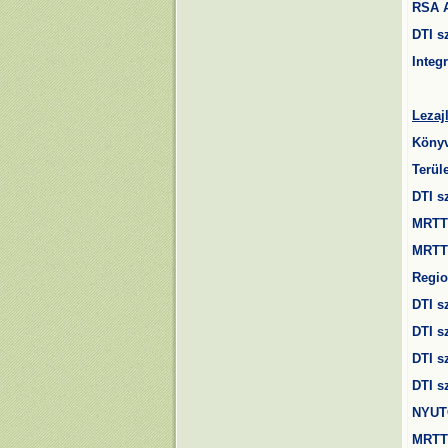
RSA A
DTI s
Integ
Lezaj
Köny
Terül
DTI s
MRTT 
MRTT 
Regio
DTI s
DTI s
DTI s
DTI s
NYUT
MRTT 