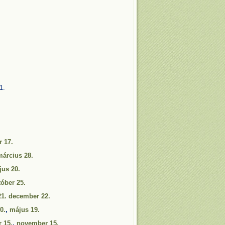
1.
r 17.
március 28.
us 20.
tóber 25.
21. december 22.
0.
,
május 19.
 15.
,
november 15.