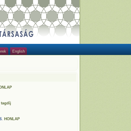
erek
English
ONLAP
I
tagdíj
16.
HONLAP