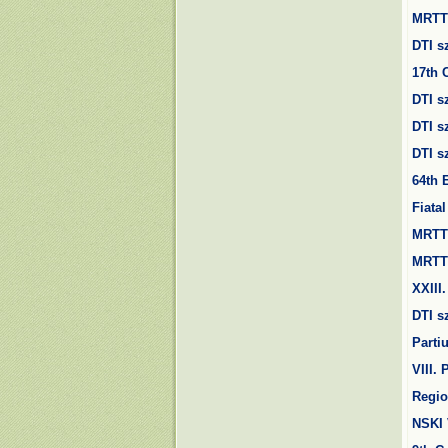
MRTT 
DTI s
17th 
DTI s
DTI s
DTI s
64th
E
Fiata
MRT
MRTT 
XXIII
DTI s
Parti
VIII.
Regio
NSKI