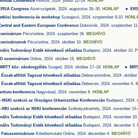
nnual Conference
Firenze, 2024. június 11–14.
HONLAP
 ERSA Congress
Azori-szigetek, 2024. augusztus 26–30.
HONLAP
► ERS
tközi konferencia és workshop
Szarajevó, 2024. szeptember 9-10.
HONL
Central and Eastern European
Conference
Dubrovnik, 2024. szeptember 1
zeminárium
Pécs/online, 2024. szeptember 26.
MEGHÍVÓ
zemináriumok
Pécs/online, 2024. október 10.
MEGHÍVÓ
nális Tudományi Esték következő előadása
Budapest, 2024. október 10.
P
O szeminárium
Online, 2024. október 15.
MEGHÍVÓ
 MRTT köz- vándorgyűlés
Szeged, 2024. október 17–18.
HONLAP
►
MR
Észak-alföldi Tagozat következő előadása
Debrecen/online, 2024. október
Észak-alföldi Tagozat következő előadása
Debrecen, 2024. november 6.
Partium-konferencia
Nagyvárad, 2024. november 8.
HONLAP
NSKI szekció az Országos Urbanisztikai Konferencián
Budapest, 2024. 
RKI szekció az NSKI konferencián
Székelyudvarhely, 2024. november 15
nális Tudományi Esték következő előadása
Budapest, 2024. november 20
nális Tudományi Esték következő előadása
Budapest, 2024. december 3.
T
Faluszeminárium
Kötetbemutató Online, 2024. december 4.
MEGHÍVÓ