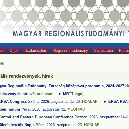
ek
Díjak
Szakirodalom
Regionális tudomány
Sajtószoba
Partn
lap
ális rendezvények, hírek
yar Regionális Tudományi Társaság középtávú programja, 2024–2027
H
ndezvény és hírlevél
archívum
►
MRTT
tagdíj
RSA Congress
Szófia, 2026. augusztus 25–28.
HONLAP
► ERSA-RSA
zeminárium
Pécs, 2026. augusztus 31.
MEGHÍVÓ
Central and Eastern European
Conference
Poznan, 2026. szeptember 14–
rületfejlesztők Napja
Pécs, 2026. szeptember 23.
HONLAP