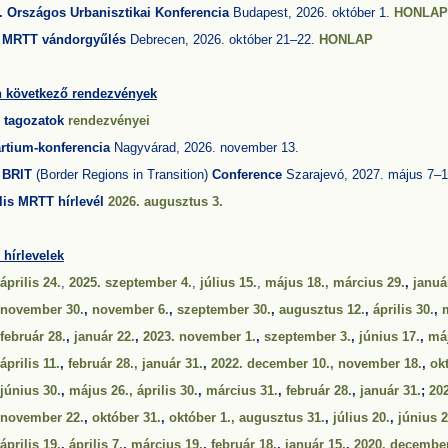
. Országos Urbanisztikai Konferencia
Budapest, 2026. október 1.
HONLAP
 MRTT vándorgyűlés
Debrecen, 2026. október 21–22.
HONLAP
 következő rendezvények
 tagozatok
rendezvényei
artium-konferencia
Nagyvárad, 2026. november 13.
. BRIT
(Border Regions in Transition)
Conference
Szarajevó, 2027. május 7–1
lis MRTT hírlevél
2026. augusztus 3.
hírlevelek
április 24.
,
2025. szeptember 4.
,
július 15.
,
május 18.,
március 29.
,
januá
 november 30.
,
november 6.
,
szeptember 30.
,
augusztus 12.
,
április 30.
,
február 28.
,
január 22.
,
2023. november 1.
,
szeptember 3.
,
június 17.
,
máj
április 11.
,
február 28.,
január 31.
,
2022. december 10.,
november 18.
,
ok
 június 30.
,
május 26.,
április 30.
,
március 31.
,
február 28.
,
január 31.
;
20
 november 22.
,
október 31.
,
október 1.,
augusztus 31.
,
július 20.
,
június 2
április 19.
,
április 7.
,
március 19.
,
február 18.
,
január 15.
,
2020. december