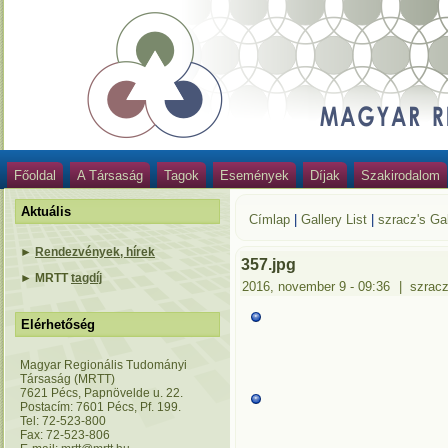
Főoldal
A Társaság
Tagok
Események
Díjak
Szakirodalom
Aktuális
Címlap
|
Gallery List
|
szracz's Gal
►
Rendezvények, hírek
357.jpg
►
MRTT
tagdíj
2016, november 9 - 09:36
|
szrac
Elérhetőség
Magyar Regionális Tudományi
Társaság (MRTT)
7621 Pécs, Papnövelde u. 22.
Postacím: 7601 Pécs, Pf. 199.
Tel: 72-523-800
Fax: 72-523-806