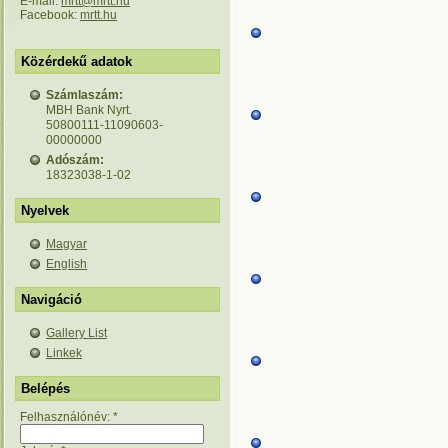
E-mail:
mrtt@mrtt.hu
Facebook:
mrtt.hu
Közérdekű adatok
Számlaszám:
MBH Bank Nyrt.
50800111-11090603-
00000000
Adószám:
18323038-1-02
Nyelvek
Magyar
English
Navigáció
Gallery List
Linkek
Belépés
Felhasználónév:
*