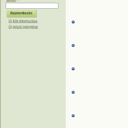
Jelszó:
*
Új fiók létrehozása
Új jelszó igénylése