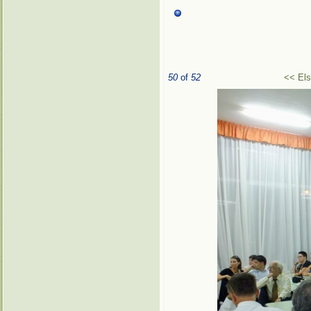
50
of
52
<< El