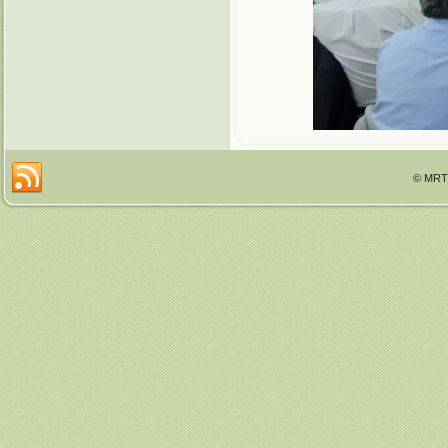
© MRTT