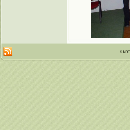
© MRTT