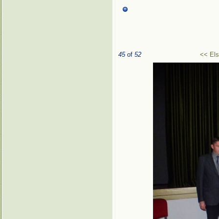
45
of
52
<< El