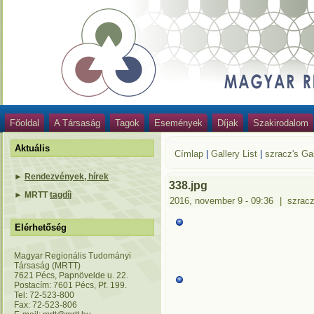
Főoldal
A Társaság
Tagok
Események
Díjak
Szakirodalom
Aktuális
Címlap
|
Gallery List
|
szracz's Gal
►
Rendezvények, hírek
338.jpg
►
MRTT
tagdíj
2016, november 9 - 09:36
|
szrac
Elérhetőség
Magyar Regionális Tudományi
Társaság (MRTT)
7621 Pécs, Papnövelde u. 22.
Postacím: 7601 Pécs, Pf. 199.
Tel: 72-523-800
Fax: 72-523-806