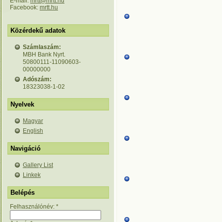
E-mail:
mrtt@mrtt.hu
Facebook:
mrtt.hu
Közérdekű adatok
Számlaszám:
MBH Bank Nyrt.
50800111-11090603-
00000000
Adószám:
18323038-1-02
Nyelvek
Magyar
English
Navigáció
Gallery List
Linkek
Belépés
Felhasználónév:
*