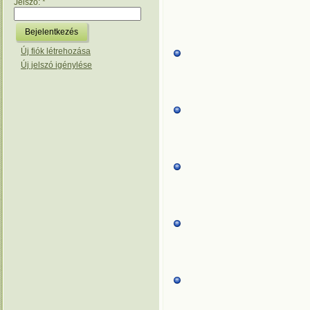
Jelszó:
*
Új fiók létrehozása
Új jelszó igénylése