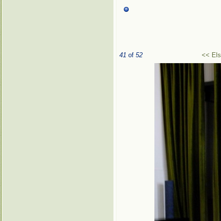
41
of
52
<< El