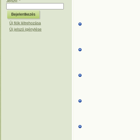
Jelszó:
*
Új fiók létrehozása
Új jelszó igénylése