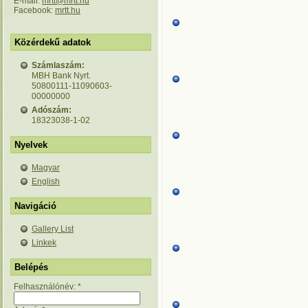
E-mail:
mrtt@mrtt.hu
Facebook:
mrtt.hu
Közérdekű adatok
Számlaszám:
MBH Bank Nyrt.
50800111-11090603-
00000000
Adószám:
18323038-1-02
Nyelvek
Magyar
English
Navigáció
Gallery List
Linkek
Belépés
Felhasználónév:
*