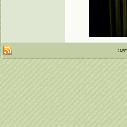
© MRTT