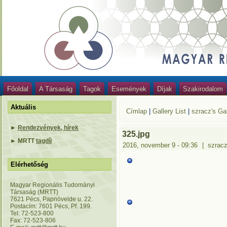
Főoldal
A Társaság
Tagok
Események
Díjak
Szakirodalom
Aktuális
Címlap
|
Gallery List
|
szracz's Gal
►
Rendezvények, hírek
325.jpg
►
MRTT
tagdíj
2016, november 9 - 09:36
|
szrac
Elérhetőség
Magyar Regionális Tudományi
Társaság (MRTT)
7621 Pécs, Papnövelde u. 22.
Postacím: 7601 Pécs, Pf. 199.
Tel: 72-523-800
Fax: 72-523-806