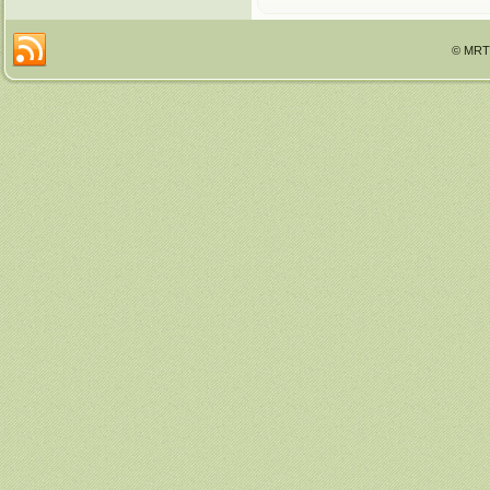
© MRTT