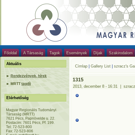
Főoldal
A Társaság
Tagok
Események
Díjak
Szakirodalom
Aktuális
Címlap
|
Gallery List
|
szracz's Gal
►
Rendezvények, hírek
1315
►
MRTT
tagdíj
2013, december 8 - 16:31
|
szrac
Elérhetőség
Magyar Regionális Tudományi
Társaság (MRTT)
7621 Pécs, Papnövelde u. 22.
Postacím: 7601 Pécs, Pf. 199.
Tel: 72-523-800
Fax: 72-523-806