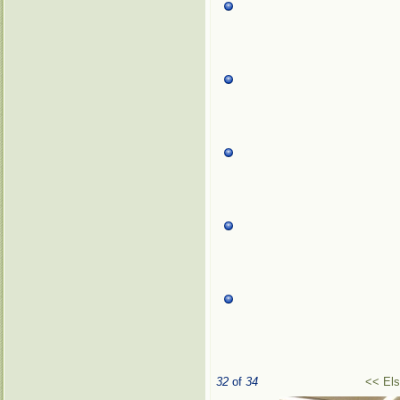
32
of
34
<< El