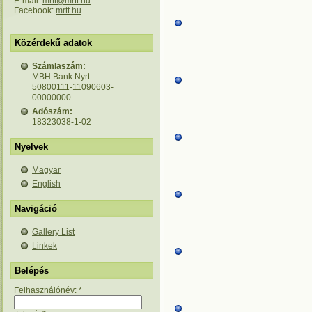
E-mail:
mrtt@mrtt.hu
Facebook:
mrtt.hu
Közérdekű adatok
Számlaszám:
MBH Bank Nyrt.
50800111-11090603-
00000000
Adószám:
18323038-1-02
Nyelvek
Magyar
English
Navigáció
Gallery List
Linkek
Belépés
Felhasználónév:
*