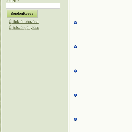
Jelszó:
*
Új fiók létrehozása
Új jelszó igénylése