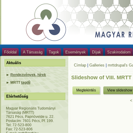
Főoldal
A Társaság
Tagok
Események
Díjak
Szakirodalom
Aktuális
Címlap
|
Galleries
|
mrttdrupal's Ga
►
Rendezvények, hírek
Slideshow of VIII. MRTT
►
MRTT
tagdíj
Megtekintés
View slideshow
Elérhetőség
<
Magyar Regionális Tudományi
Társaság (MRTT)
7621 Pécs, Papnövelde u. 22.
Postacím: 7601 Pécs, Pf. 199.
Tel: 72-523-800
Fax: 72-523-806