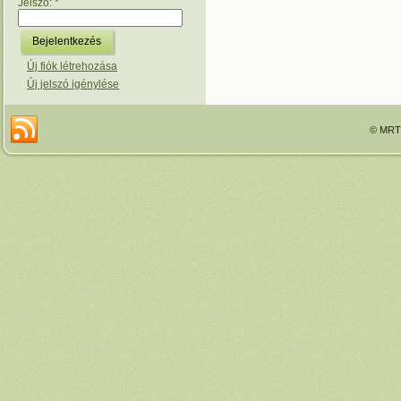
Jelszó:
*
Új fiók létrehozása
Új jelszó igénylése
© MRTT