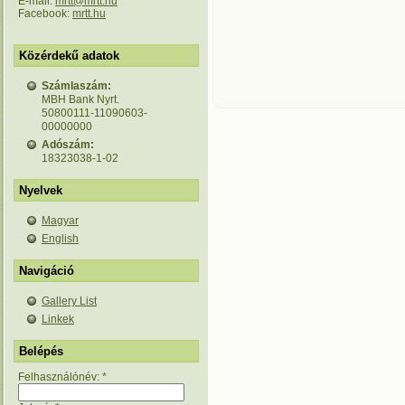
E-mail:
mrtt@mrtt.hu
Facebook:
mrtt.hu
Közérdekű adatok
Számlaszám:
MBH Bank Nyrt.
50800111-11090603-
00000000
Adószám:
18323038-1-02
Nyelvek
Magyar
English
Navigáció
Gallery List
Linkek
Belépés
Felhasználónév:
*