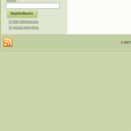
Jelszó:
*
Új fiók létrehozása
Új jelszó igénylése
© MRTT