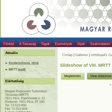
Főoldal
A Társaság
Tagok
Események
Díjak
Szakirodalom
Aktuális
Címlap
|
Galleries
|
mrttdrupal's Ga
►
Rendezvények, hírek
Slideshow of VIII. MRTT
►
MRTT
tagdíj
Megtekintés
View slideshow
Elérhetőség
<
Magyar Regionális Tudományi
Társaság (MRTT)
7621 Pécs, Papnövelde u. 22.
Postacím: 7601 Pécs, Pf. 199.
Tel: 72-523-800
Fax: 72-523-806