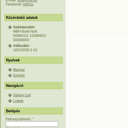
E-mail:
mrtt@mrtt.hu
Facebook:
mrtt.hu
Közérdekű adatok
Számlaszám:
MBH Bank Nyrt.
50800111-11090603-
00000000
Adószám:
18323038-1-02
Nyelvek
Magyar
English
Navigáció
Gallery List
Linkek
Belépés
Felhasználónév:
*