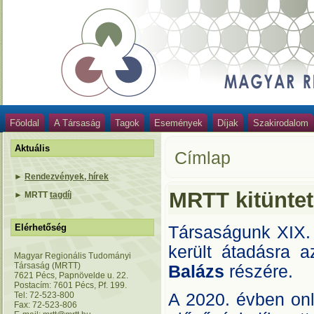
Főoldal
A Társaság
Tagok
Események
Díjak
Szakirodalom
Aktuális
Címlap
►
Rendezvények, hírek
MRTT kitünte
►
MRTT
tagdíj
Elérhetőség
Társaságunk XIX.
került átadásra 
Magyar Regionális Tudományi
Társaság (MRTT)
Balázs
részére.
7621 Pécs, Papnövelde u. 22.
Postacím: 7601 Pécs, Pf. 199.
Tel: 72-523-800
A 2020. évben onli
Fax: 72-523-806