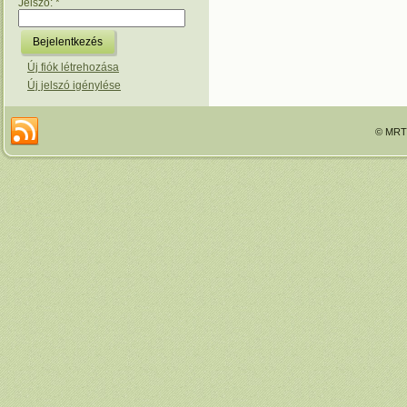
Jelszó:
*
Új fiók létrehozása
Új jelszó igénylése
© MRTT