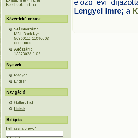
E-mail:
mrtt@mrtt.hu
előző évi díjazot
Facebook:
mrtt.hu
Lengyel Imre;
a
K
Közérdekű adatok
Számlaszám:
MBH Bank Nyrt.
50800111-11090603-
00000000
Adószám:
18323038-1-02
Nyelvek
Magyar
English
Navigáció
Gallery List
Linkek
Belépés
Felhasználónév:
*