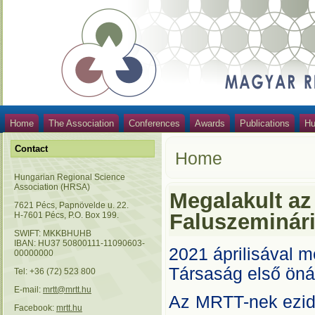
Home
The Association
Conferences
Awards
Publications
Hu
Contact
Home
Hungarian Regional Science
Association (HRSA)
Megalakult az
7621 Pécs, Papnövelde u. 22.
Faluszeminár
H-7601 Pécs, P.O. Box 199.
SWIFT: MKKBHUHB
IBAN: HU37 50800111-11090603-
2021 áprilisával 
00000000
Társaság első öná
Tel: +36 (72) 523 800
E-mail:
mrtt@mrtt.hu
Az MRTT-nek ezid
Facebook:
mrtt.hu