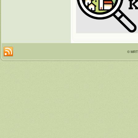
© MRTT