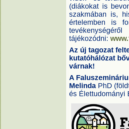
(diákokat is bevo
szakmában is, his
értelemben is fo
tevékenysé
tájékozódni:
www.
Az új tagozat fel
kutatóhálózat bőv
várnak!
A Faluszemináriu
Melinda
PhD (föl
és Élettudományi 