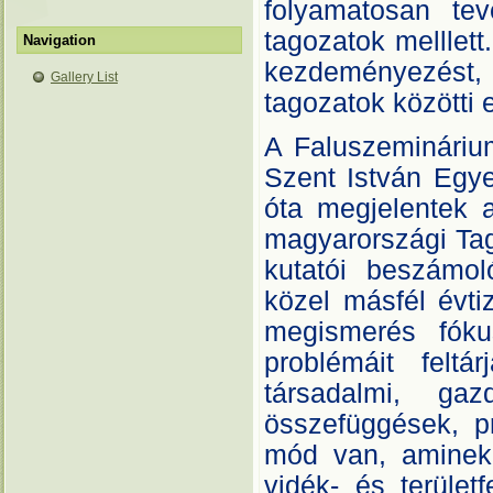
folyamatosan tev
tagozatok melllet
Navigation
kezdeményezést, 
Gallery List
tagozatok közötti 
A Faluszemináriu
Szent István Egye
óta megjelentek 
magyarországi Tag
kutatói beszámol
közel másfél évti
megismerés fókusz
problémáit feltá
társadalmi, gaz
összefüggések, pr
mód van, aminek
vidék- és terület