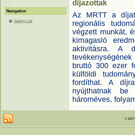
díjazottak
Navigation
Az MRTT a díjat 
Gallery List
regionális tudomá
végzett munkát, és
kimagasló eredm
aktivitásra. A
tevékenységének
bruttó 300 ezer f
külföldi tudomá
fordíthat. A dí
nyújthatnak be 
hároméves, folya
© MRTT