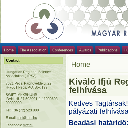
Home
The Association
Conferences
Awards
Publications
Hu
Contact
Home
Hungarian Regional Science
Association (HRSA)
Kiváló Ifjú Re
7621 Pécs, Papnövelde u. 22.
felhívása
H-7601 Pécs, P.O. Box 199.
SWIFT: MKKBHUHB
IBAN: HU37 50800111-11090603-
Kedves Tagtársak
00000000
pályázati felhívás
Tel: +36 (72) 523 800
E-mail:
mrtt@mrtt.hu
Beadási határid
Facebook:
mrtt.hu