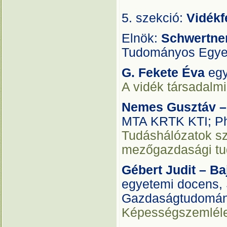
5. szekció:
Vidékf
Elnök:
Schwertne
Tudományos Egye
G. Fekete Éva
eg
A vidék társadalmi
Nemes Gusztáv –
MTA KRTK KTI; Ph
Tudáshálózatok sz
mezőgazdasági tu
Gébert Judit – B
egyetemi docens,
Gazdaságtudomán
Képességszemlélet