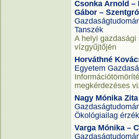
Csonka Arnold – 
Gábor – Szentgró
Gazdaságtudomány
Tanszék
A helyi gazdasági
vízgyűjtőjén
Horváthné Kovác
Egyetem Gazdasá
Információtömöríté
megkérdezéses vi
Nagy Mónika Zit
Gazdaságtudomán
Ökológiailag érzék
Varga Mónika – 
Gazdaságtudományi 