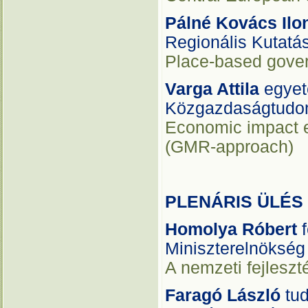
Pálné Kovács Ilo
Regionális Kutatá
Place-based gover
Varga Attila
egyet
Közgazdaságtudo
Economic impact e
(GMR-approach)
PLENÁRIS ÜLÉS
Homolya Róbert
f
Miniszterelnökség
A nemzeti fejlesz
Faragó László
tud