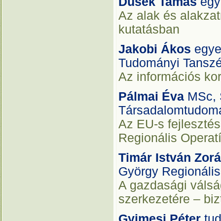
Dusek Tamás
egy
Az alak és alakzat
kutatásban
Jakobi Ákos
egye
Tudományi Tansz
Az információs kor 
Pálmai Éva
MSc, 
Társadalomtudomá
Az EU-s fejleszté
Regionális Operat
Timár István Zor
György Regionális
A gazdasági válsá
szerkezetére – biz
Gyimesi Péter
tu