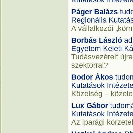
Páger Balázs
tud
Regionális Kutatá
A vállalkozói „kör
Borbás László
adj
Egyetem Keleti Ká
Tudásvezérelt újra
szektorral?
Bodor Ákos
tudom
Kutatások Intézet
Közelség – közele
Lux Gábor
tudomá
Kutatások Intézet
Az iparági körzete