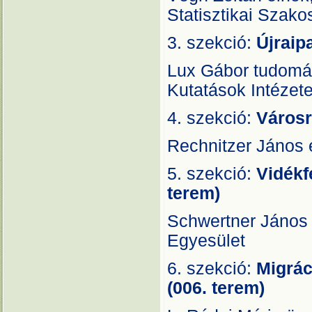
Statisztikai Szako
3. szekció:
Újraipa
Lux Gábor tudomá
Kutatások Intézet
4. szekció:
Városr
Rechnitzer János 
5. szekció:
Vidékf
terem)
Schwertner János 
Egyesület
6. szekció:
Migrác
(006. terem)