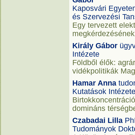
Kaposvári Egyete
és Szervezési Ta
Egy tervezett elek
megkérdezésének 
Király Gábor
ügyv
Intézete
Földből élők: agrá
vidékpolitikák Ma
Hamar Anna
tudo
Kutatások Intézet
Birtokkoncentráció
domináns térségb
Czabadai Lilla
Ph
Tudományok Dokto