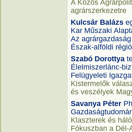
A Közös Agrárpoli
agrárszerkezetre
Kulcsár Balázs
e
Kar Műszaki Alapt
Az agrárgazdaság 
Észak-alföldi régió
Szabó Dorottya
t
Élelmiszerlánc-bi
Felügyeleti Igazg
Kistermelők válasz
és veszélyek Mag
Savanya Péter
Ph
Gazdaságtudomán
Klaszterek és hál
Fókuszban a Dél-A