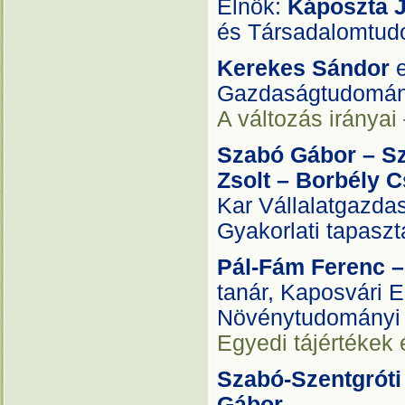
Elnök:
Káposzta 
és Társadalomtud
Kerekes Sándor
Gazdaságtudomán
A változás irányai 
Szabó Gábor – Sz
Zsolt – Borbély 
Kar Vállalatgazda
Gyakorlati tapaszt
Pál-Fám Ferenc –
tanár, Kaposvári 
Növénytudományi 
Egyedi tájértékek
Szabó-Szentgróti
Gábor