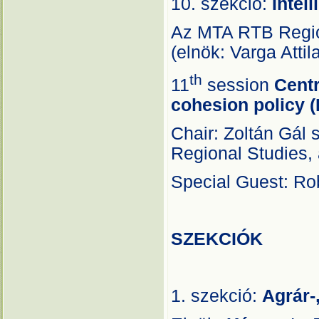
10. szekció:
Intel
Az MTA RTB Region
(elnök: Varga Attil
th
11
session
Centr
cohesion policy 
Chair: Zoltán Gál 
Regional Studies, 
Special Guest: Rob
SZEKCIÓK
1. szekció:
Agrár-