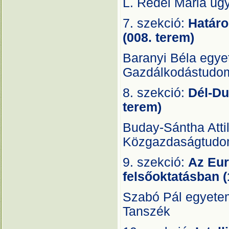
L. Rédei Mária üg
7. szekció:
Határo
(008. terem)
Baranyi Béla egye
Gazdálkodástudo
8. szekció:
Dél-Du
terem)
Buday-Sántha Atti
Közgazdaságtudo
9. szekció:
Az Eur
felsőoktatásban (
Szabó Pál egyete
Tanszék