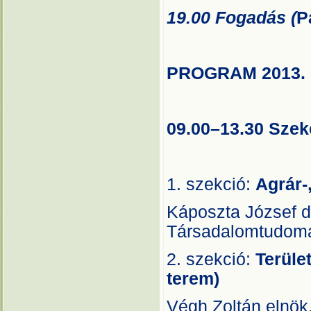
19.00 Fogadás (
P
PROGRAM 2013. 
09.00–13.30 Szek
1. szekció:
Agrár-
Káposzta József 
Társadalomtudomá
2. szekció:
Terüle
terem)
Végh Zoltán elnök,