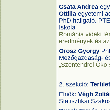
Csata Andrea
egy
Ottilia
egyetemi ad
PhD-hallgató, PTE
Iskola
Románia vidéki tér
eredmények és az 
Orosz György
PhD
Mezőgazdaság- és
„Szentendrei Öko-s
2. szekció:
Terüle
Elnök:
Végh Zoltá
Statisztikai Szako