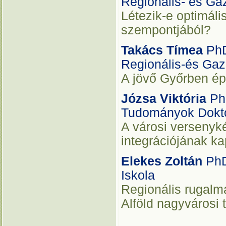
Regionális- és Ga
Létezik-e optimáli
szempontjából?
Takács Tímea
PhD
Regionális-és Gaz
A jövő Győrben ép
Józsa Viktória
Ph
Tudományok Dokto
A városi versenyk
integrációjának ka
Elekes Zoltán
PhD
Iskola
Regionális rugalm
Alföld nagyvárosi 