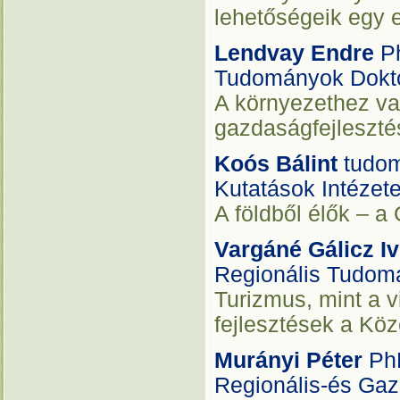
lehetőségeik egy e
Lendvay Endre
P
Tudományok Dokto
A környezethez va
gazdaságfejleszt
Koós Bálint
tudo
Kutatások Intézet
A földből élők – a
Vargáné Gálicz Iv
Regionális Tudomá
Turizmus, mint a v
fejlesztések a Köz
Murányi Péter
Ph
Regionális-és Gaz