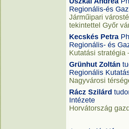
Uszkai Andrea
Ph
Regionális-és Gaz
Járműipari várost
tekintettel Győr v
Kecskés Petra
Ph
Regionális- és Ga
Kutatási stratégia
Grünhut Zoltán
tu
Regionális Kutatá
Nagyvárosi térség
Rácz Szilárd
tudo
Intézete
Horvátország gazd