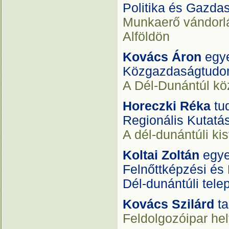
Politika és Gazdas
Munkaerő vándorlá
Alföldön
Kovács Áron
egy
Közgazdaságtudo
A Dél-Dunántúl kö
Horeczki Réka
tu
Regionális Kutatá
A dél-dunántúli ki
Koltai Zoltán
egye
Felnőttképzési és 
Dél-dunántúli tel
Kovács Szilárd
t
Feldolgozóipar he