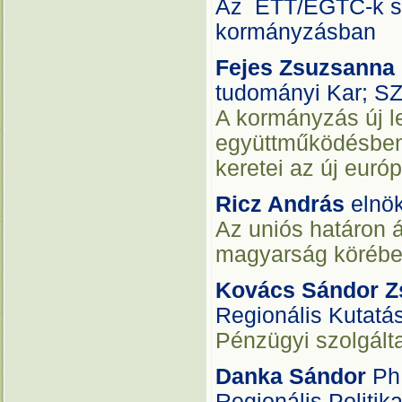
Az ETT/EGTC-k sze
kormányzásban
Fejes Zsuzsanna
tudományi Kar; SZ
A kormányzás új le
együttműködésben
keretei az új euró
Ricz András
elnö
Az uniós határon 
magyarság köréb
Kovács Sándor Z
Regionális Kutatá
Pénzügyi szolgálta
Danka Sándor
Ph
Regionális Politik