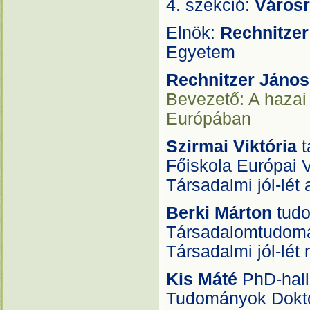
4. szekció:
Városr
Elnök:
Rechnitzer
Egyetem
Rechnitzer János
Bevezető: A hazai
Európában
Szirmai Viktória
t
Főiskola Európai 
Társadalmi jól-lét
Berki Márton
tud
Társadalomtudomán
Társadalmi jól-lét
Kis Máté
PhD-hall
Tudományok Dokto