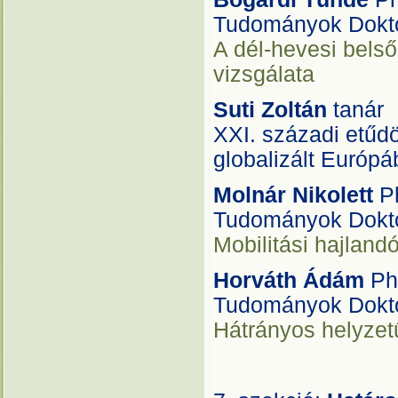
Tudományok Dokto
A dél-hevesi belső
vizsgálata
Suti Zoltán
tanár
XXI. századi etűdö
globalizált Európ
Molnár Nikolett
P
Tudományok Dokto
Mobilitási hajland
Horváth Ádám
Ph
Tudományok Dokto
Hátrányos helyzet