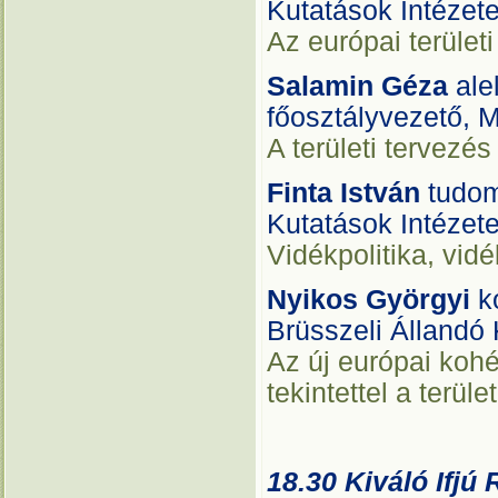
Kutatások Intézet
Az európai terület
Salamin Géza
ale
főosztályvezető, 
A területi tervezés
Finta István
tudom
Kutatások Intézet
Vidékpolitika, vid
Nyikos Györgyi
ko
Brüsszeli Állandó 
Az új európai kohé
tekintettel a terü
18.30 Kiváló Ifjú 