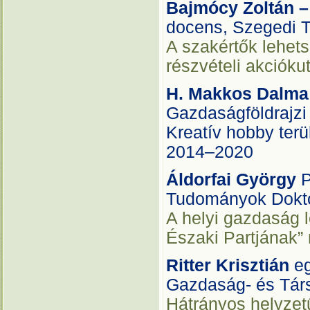
Bajmócy Zoltán 
docens, Szegedi
A szakértők lehets
részvételi akcióku
H. Makkos Dalm
Gazdaságföldrajzi
Kreatív hobby terü
2014–2020
Áldorfai György
P
Tudományok Dokto
A helyi gazdaság 
Északi Partjának”
Ritter Krisztián
e
Gazdaság- és Tár
Hátrányos helyzetű