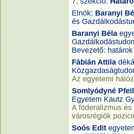
7. szekció:
Határo
Elnök:
Baranyi B
és Gazdálkodást
Baranyi Béla
egye
Gazdálkodástudo
Bevezető: határok
Fábián Attila
déká
Közgazdaságtudo
Az egyetemi hálóz
Somlyódyné Pfeil
Egyetem Kautz Gy
A föderalizmus és
városrégiók pozici
Soós Edit
egyetem