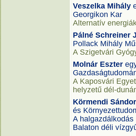
Veszelka Mihály
Georgikon Kar
Alternatív energiá
Pálné Schreiner 
Pollack Mihály Műs
A Szigetvári Gyóg
Molnár Eszter
eg
Gazdaságtudomán
A Kaposvári Egyet
helyzetű dél-dunán
Körmendi Sándo
és Környezettudo
A halgazdálkodás 
Balaton déli vízgy