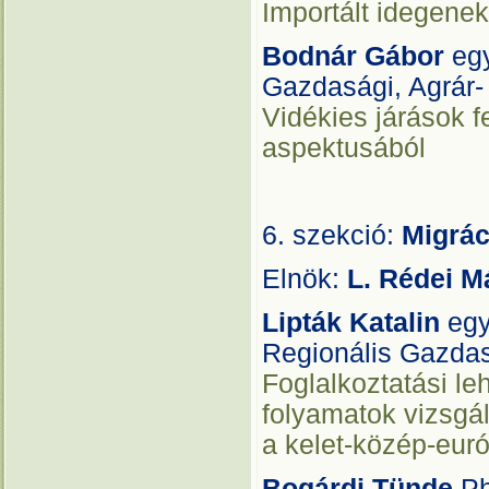
Importált idegenek
Bodnár Gábor
egy
Gazdasági, Agrár
Vidékies járások f
aspektusából
6. szekció:
Migrác
Elnök:
L. Rédei M
Lipták Katalin
egy
Regionális Gazdas
Foglalkoztatási le
folyamatok vizsgá
a kelet-közép-euró
Bogárdi Tünde
Ph