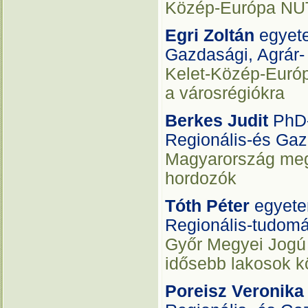
Közép-Európa NUT
Egri Zoltán
egyet
Gazdasági, Agrár
Kelet-Közép-Európ
a városrégiókra
Berkes Judit
PhD-
Regionális-és Gaz
Magyarország megy
hordozók
Tóth Péter
egyete
Regionális-tudomá
Győr Megyei Jogú 
idősebb lakosok k
Poreisz Veronik