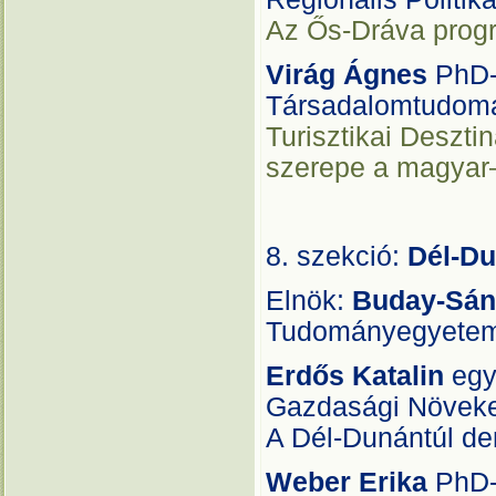
Az Ős-Dráva prog
Virág Ágnes
PhD-
Társadalomtudomá
Turisztikai Deszt
szerepe a magyar–
8. szekció:
Dél-Du
Elnök:
Buday-Sánt
Tudományegyetem
Erdős Katalin
egy
Gazdasági Növeke
A Dél-Dunántúl dem
Weber Erika
PhD-