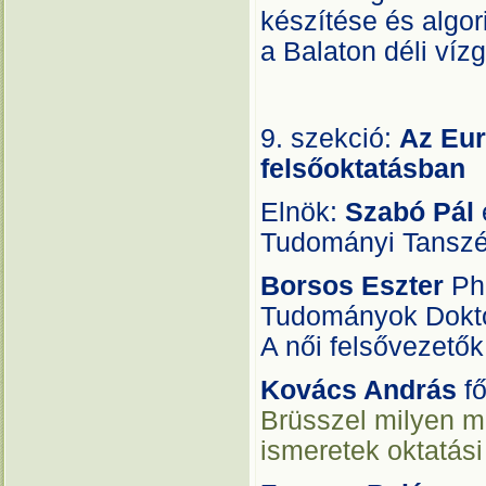
készítése és algo
a Balaton déli ví
9. szekció:
Az Eur
felsőoktatásban
Elnök:
Szabó Pál
Tudományi Tansz
Borsos Eszter
Ph
Tudományok Dokto
A női felsővezetők
Kovács András
f
Brüsszel milyen m
ismeretek oktatási