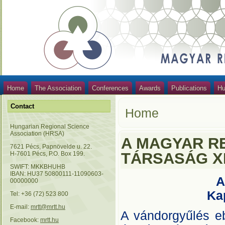
Home
The Association
Conferences
Awards
Publications
Hu
Contact
Home
Hungarian Regional Science
Association (HRSA)
A MAGYAR R
7621 Pécs, Papnövelde u. 22.
TÁRSASÁG X
H-7601 Pécs, P.O. Box 199.
SWIFT: MKKBHUHB
IBAN: HU37 50800111-11090603-
A
00000000
Ka
Tel: +36 (72) 523 800
E-mail:
mrtt@mrtt.hu
A vándorgyűlés eb
Facebook:
mrtt.hu