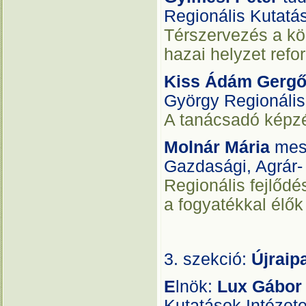
Regionális Kutatá
Térszervezés a köz
hazai helyzet refo
Kiss Ádám Gerg
György Regionális
A tanácsadó képzé
Molnár Mária
mest
Gazdasági, Agrár
Regionális fejlődés
a fogyatékkal élő
3. szekció:
Újraip
E
lnök:
Lux Gábor
Kutatások Intézet